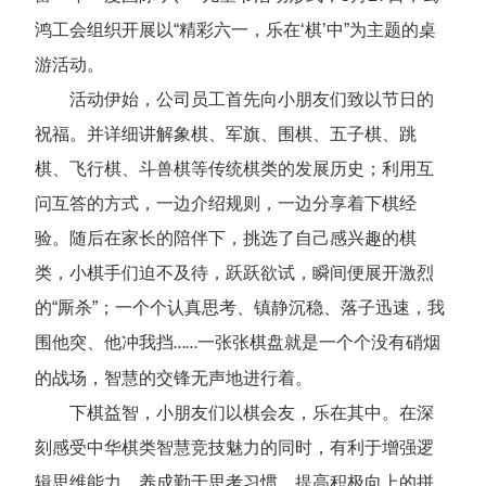
鸿工会组织开展以“精彩六一，乐在‘棋’中”为主题的桌
游活动。
活动伊始，公司员工首先向小朋友们致以节日的
祝福。并详细讲解象棋、军旗、围棋、五子棋、跳
棋、飞行棋、斗兽棋等传统棋类的发展历史；利用互
问互答的方式，一边介绍规则，一边分享着下棋经
验。随后在家长的陪伴下，挑选了自己感兴趣的棋
类，小棋手们迫不及待，跃跃欲试，瞬间便展开激烈
的“厮杀”；一个个认真思考、镇静沉稳、落子迅速，我
围他突、他冲我挡
一张张棋盘就是一个个没有硝烟
……
的战场，智慧的交锋无声地进行着。
下棋益智，小朋友们以棋会友，乐在其中。在深
刻感受中华棋类智慧竞技魅力的同时，有利于增强逻
辑思维能力、养成勤于思考习惯、提高积极向上的拼